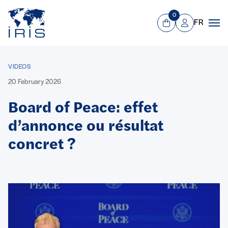
Panneau de gestion des cookies
Go to main menu
0
FR
View Cart
Mon compte
Men
VIDEOS
20 February 2026
Board of Peace: effet
d’annonce ou résultat
concret ?