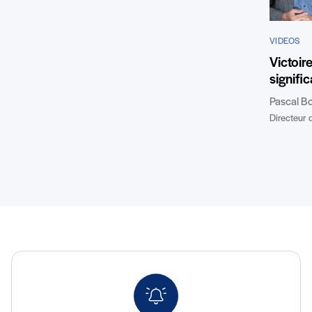
VIDEOS
Victoir
signifi
Pascal B
Directeur d