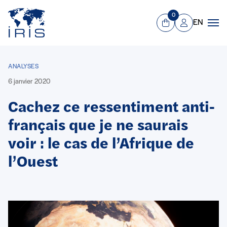
Panneau de gestion des cookies
Aller au contenu principal
0
EN
Panier
Mon compte
Men
ANALYSES
6 janvier 2020
Cachez ce ressentiment anti-
français que je ne saurais
voir : le cas de l’Afrique de
l’Ouest