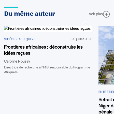
Du même auteur
Voir plus
29 juillet 2026
VIDÉOS / AFRIQUE/S
Frontières africaines : déconstruire les
idées reçues
Caroline Roussy
Directrice de recherche à l’IRIS, responsable du Programme
Afrique/s
ENTRETIE
Retrait
Niger de
pénale 