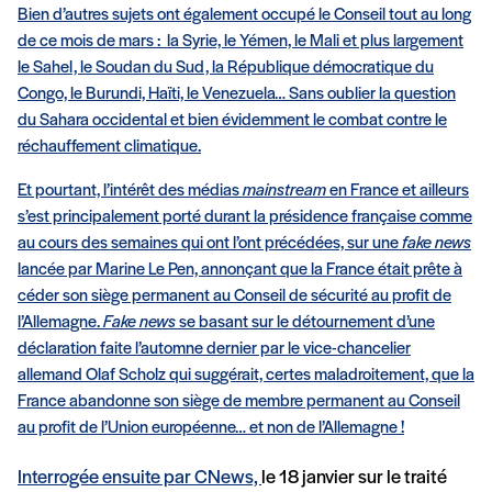
Bien d’autres sujets ont également occupé le Conseil tout au long
de ce mois de mars : la Syrie, le Yémen, le Mali et plus largement
le Sahel, le Soudan du Sud, la République démocratique du
Congo, le Burundi, Haïti, le Venezuela… Sans oublier la question
du Sahara occidental et bien évidemment le combat contre le
réchauffement climatique.
Et pourtant, l’intérêt des médias
mainstream
en France et ailleurs
s’est principalement porté durant la présidence française comme
au cours des semaines qui ont l’ont précédées, sur une
fake news
lancée par Marine Le Pen, annonçant que la France était prête à
céder son siège permanent au Conseil de sécurité au profit de
l’Allemagne.
Fake news
se basant sur le détournement d’une
déclaration faite l’automne dernier par le vice-chancelier
allemand Olaf Scholz qui suggérait, certes maladroitement, que la
France abandonne son siège de membre permanent au Conseil
au profit de l’Union européenne… et non de l’Allemagne !
Interrogée ensuite par
CNews,
le 18 janvier sur le traité