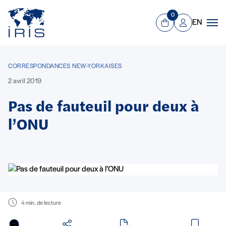
Panneau de gestion des cookies
Aller au contenu principal
0
EN
Panier
Mon compte
Men
CORRESPONDANCES NEW-YORKAISES
2 avril 2019
Pas de fauteuil pour deux à
l’ONU
4 min. de lecture
en PDF