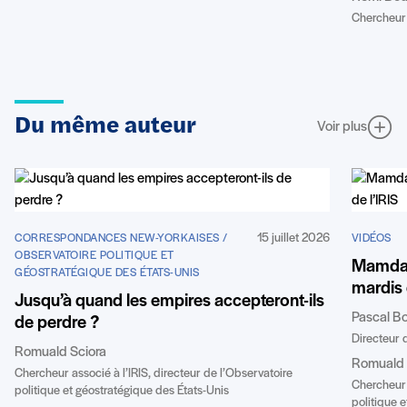
Chercheur 
Du même auteur
Voir plus
15 juillet 2026
CORRESPONDANCES NEW-YORKAISES /
VIDÉOS
OBSERVATOIRE POLITIQUE ET
Mamdan
GÉOSTRATÉGIQUE DES ÉTATS-UNIS
mardis 
Jusqu’à quand les empires accepteront-ils
Pascal B
de perdre ?
Directeur d
Romuald Sciora
Romuald 
Chercheur associé à l’IRIS, directeur de l’Observatoire
Chercheur a
politique et géostratégique des États-Unis
politique 