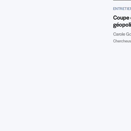
ENTRETIE
Coupe 
géopoli
Carole G
Chercheuse