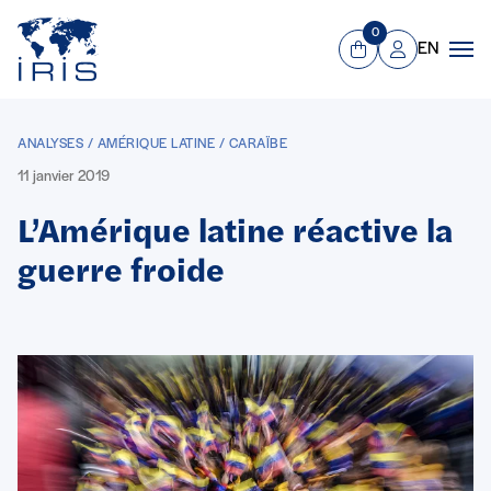
Panneau de gestion des cookies
Aller au contenu principal
0
EN
Panier
Mon compte
Men
ANALYSES / AMÉRIQUE LATINE / CARAÏBE
11 janvier 2019
L’Amérique latine réactive la
guerre froide