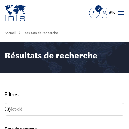
Panneau de gestion des cookies
Aller au contenu principal
0
EN
Panier
Mon compte
Men
Accueil
Résultats de recherche
Résultats de recherche
Filtres
Recherche par mot-clé