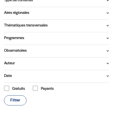
Type de contenus
Aires régionales
Thématiques transversales
Programmes
Observatoires
Auteur
Date
Gratuits
Payants
Type de contenu
Filtrer