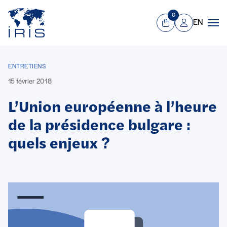
Panneau de gestion des cookies
Aller au contenu principal
0
EN
Panier
Mon compte
Men
ENTRETIENS
15 février 2018
L’Union européenne à l’heure
de la présidence bulgare :
quels enjeux ?