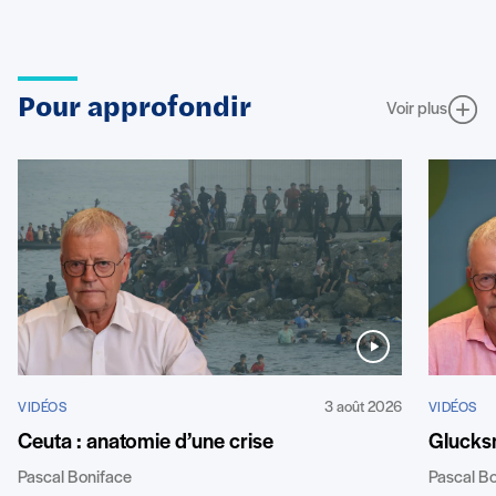
Pour approfondir
Voir plus
3 août 2026
VIDÉOS
VIDÉOS
Ceuta : anatomie d’une crise
Glucks
Pascal Boniface
Pascal B