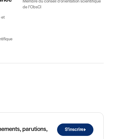
Membre du conseil d’orientation scientifique
de l’ObsCI
 et
tifique
ivant
ènements, parutions,
S'inscrire