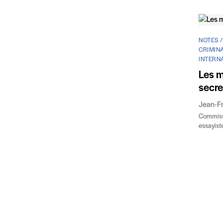
NOTES 
CRIMINA
INTERNA
Les m
secre
Jean-F
Commissa
essayiste