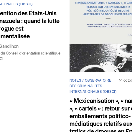
TIONALES (OBSCI)
vention des États-Unis
nezuela : quand la lutte
rogue est
umentalisée
Gandilhon
u Conseil d’orientation scientifique
CI
14 octo
NOTES / OBSERVATOIRE
DES CRIMINALITÉS
INTERNATIONALES (OBSCI)
« Mexicanisation », « n
», « cartels » : retour sur
emballements politico-
médiatiques relatifs au
trafics de drogues en F