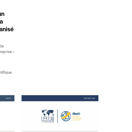
un
la
ganisé
 de
treprise »
tifique