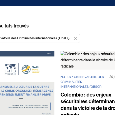
icles
ultats trouvés
vatoire des Criminalités internationales (ObsCi)
Enlever "Observatoire des C
24 
NOTES / OBSERVATOIRE DES
CRIMINALITÉS
INTERNATIONALES (OBSCI)
Colombie : des enjeux
sécuritaires déterminan
dans la victoire de la dr