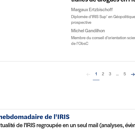
Margaux Ertzbischoff
Diplomée d’IRIS Sup’ en Géopolitique
prospective
Michel Gandilhon
Membre du conseil d’orientation scien
de l’ObsC
Précédent
Su
1
2
3
...
5
 hebdomadaire de l'IRIS
ctualité de l'IRIS regroupée en un seul mail (analyses, év