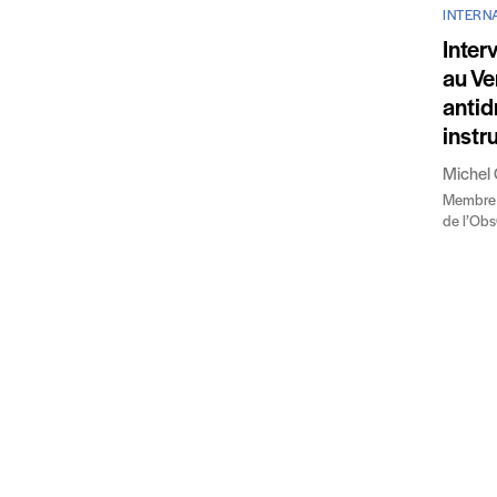
INTERNA
Inter
au Ve
antid
instr
Michel 
Membre d
de l’Obs