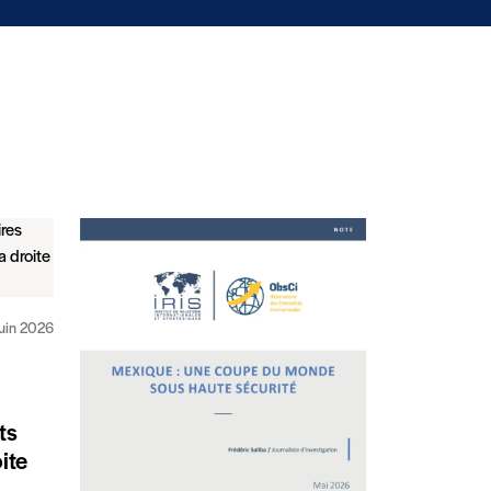
riminalités internationales (ObsCi)"
juin 2026
ts
oite