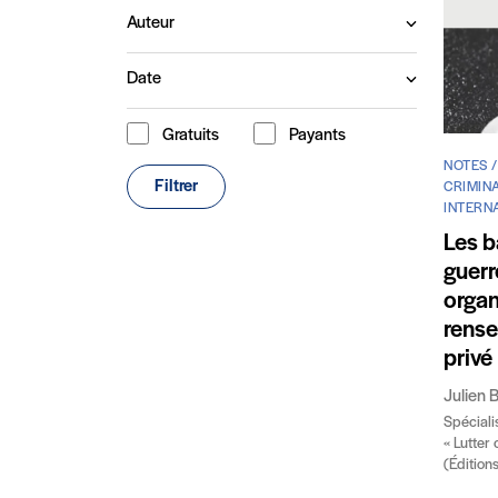
Auteur
Date
Gratuits
Payants
Type de contenu
NOTES 
Filtrer
CRIMINA
INTERNA
Les b
guerr
organ
rense
privé
Julien 
Spéciali
« Lutter 
(Édition