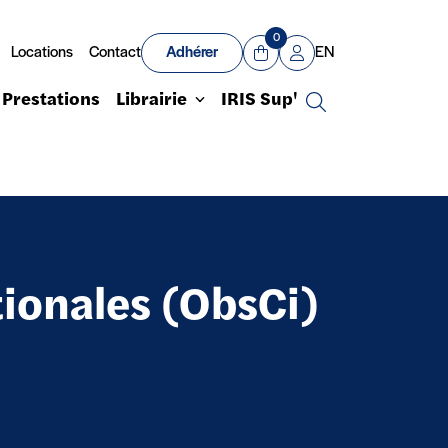
0
Locations
Contact
Adhérer
EN
Panier
Mon compte
Prestations
Librairie
IRIS Sup'
Recherche
tionales (ObsCi)