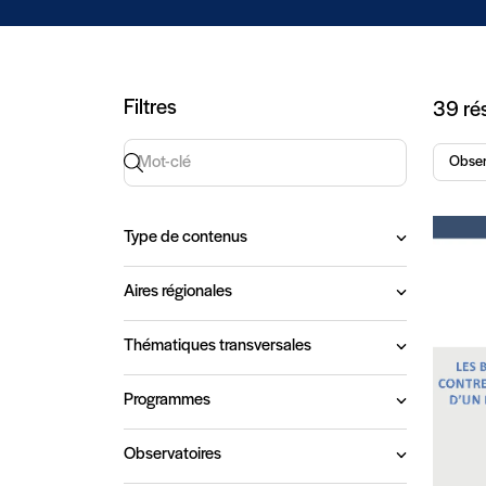
Art
Filtres
39 rés
Recherche par mot-clé
Obser
Type de contenus
Aires régionales
Thématiques transversales
Programmes
Observatoires