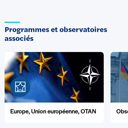
Programmes et observatoires
associés
Europe, Union européenne, OTAN
Obse