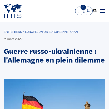
Panneau de gestion des cookies
Aller au contenu principal
0
EN
Panier
Mon compte
Men
ENTRETIENS / EUROPE, UNION EUROPÉENNE, OTAN
11 mars 2022
Guerre russo-ukrainienne :
l’Allemagne en plein dilemme