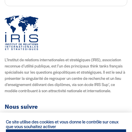
L’Institut de relations internationales et stratégiques (IRIS), association
reconnue d’utilité publique, est l’un des principaux think tanks français
spécialisés sur les questions géopolitiques et stratégiques. Il est le seul à
présenter la singularité de regrouper un centre de recherche et un lieu
d’enseignement délivrant des diplômes, via son école IRIS Sup’, ce
modèle contribuant à son attractivité nationale et internationale.
Nous suivre
Youtube
Instagram
Facebook
X (Twitter)
Linkedin
Flux RSS
Ce site utilise des cookies et vous donne le contrôle sur ceux
que vous souhaitez activer
À propos
Recrutement
Locations
Contact