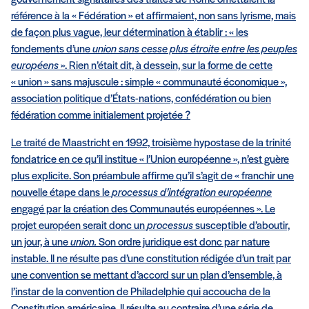
référence à la « Fédération » et affirmaient, non sans lyrisme, mais
de façon plus vague, leur détermination à établir : « les
fondements d’une
union sans cesse plus étroite entre les peuples
européens
». Rien n’était dit, à dessein, sur la forme de cette
« union » sans majuscule : simple « communauté économique »,
association politique d’États-nations, confédération ou bien
fédération comme initialement projetée ?
Le traité de Maastricht en 1992, troisième hypostase de la trinité
fondatrice en ce qu’il institue « l’Union européenne », n’est guère
plus explicite. Son préambule affirme qu’il s’agit de « franchir une
nouvelle étape dans le
processus d’intégration européenne
engagé par la création des Communautés européennes ». Le
projet européen serait donc un
processus
susceptible d’aboutir,
un jour, à une
union.
Son ordre juridique est donc par nature
instable. Il ne résulte pas d’une constitution rédigée d’un trait par
une convention se mettant d’accord sur un plan d’ensemble, à
l’instar de la convention de Philadelphie qui accoucha de la
Constitution américaine. Il résulte au contraire d’une série de