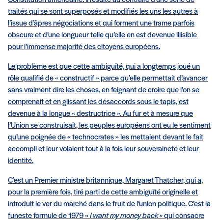
traités qui se sont superposés et modifiés les uns les autres à
l’issue d’âpres négociations et qui forment une trame parfois
obscure et d’une longueur telle qu’elle en est devenue illisible
pour l’immense majorité des citoyens européens.
Le problème est que cette ambiguïté, qui a longtemps joué un
rôle qualifié de « constructif » parce qu’elle permettait d’avancer
sans vraiment dire les choses, en feignant de croire que l’on se
comprenait et en glissant les désaccords sous le tapis, est
devenue à la longue « destructrice ». Au fur et à mesure que
l’Union se construisait, les peuples européens ont eu le sentiment
qu’une poignée de « technocrates » les mettaient devant le fait
accompli et leur volaient tout à la fois leur souveraineté et leur
identité.
C’est un Premier ministre britannique, Margaret Thatcher, qui a,
pour la première fois, tiré parti de cette ambiguïté originelle et
introduit le ver du marché dans le fruit de l’union politique. C’est la
funeste formule de 1979 «
I want my money back »
qui consacre