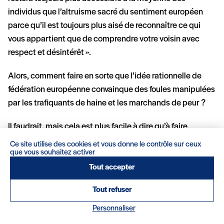
individus que l’altruisme sacré du sentiment européen
parce qu’il est toujours plus aisé de reconnaître ce qui
vous appartient que de comprendre votre voisin avec
respect et désintérêt ».
Alors, comment faire en sorte que l’idée rationnelle de
fédération européenne convainque des foules manipulées
par les trafiquants de haine et les marchands de peur ?
Il faudrait, mais cela est plus facile à dire qu’à faire,
trouver la bonne articulation entre l’Union et les nations.
Ce site utilise des cookies et vous donne le contrôle sur ceux
que vous souhaitez activer
Pour cela, il faut une Union qui se consacre sur les tâches
essentielles, en particulier la défense, et redonne de la
Tout accepter
liberté aux États membres sur ce qui l’est moins. C’est au
Tout refuser
fond le slogan de la précédente Commission : faire que
l’Union soit grande sur les grandes choses et petite sur les
Personnaliser
petites. Or qu’y va-t-il de plus essentiel, que la défense, la