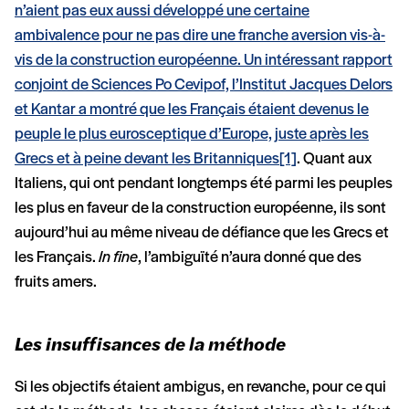
n’aient pas eux aussi développé une certaine
ambivalence pour ne pas dire une franche aversion vis-à-
vis de la construction européenne. Un intéressant rapport
conjoint de Sciences Po Cevipof, l’Institut Jacques Delors
et Kantar a montré que les Français étaient devenus le
peuple le plus eurosceptique d’Europe, juste après les
Grecs et à peine devant les Britanniques
[1]
. Quant aux
Italiens, qui ont pendant longtemps été parmi les peuples
les plus en faveur de la construction européenne, ils sont
aujourd’hui au même niveau de défiance que les Grecs et
les Français.
In fine
, l’ambiguïté n’aura donné que des
fruits amers.
Les insuffisances de la méthode
Si les objectifs étaient ambigus, en revanche, pour ce qui