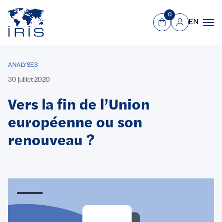
Panneau de gestion des cookies
Aller au contenu principal
0
EN
Panier
Mon compte
Men
ANALYSES
30 juillet 2020
Vers la fin de l’Union
européenne ou son
renouveau ?