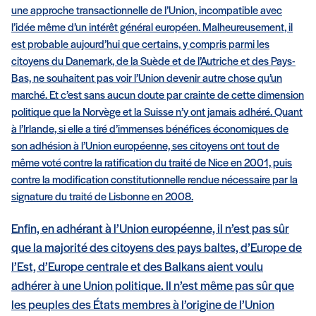
une approche transactionnelle de l’Union, incompatible avec
l’idée même d’un intérêt général européen. Malheureusement, il
est probable aujourd’hui que certains, y compris parmi les
citoyens du Danemark, de la Suède et de l’Autriche et des Pays-
Bas, ne souhaitent pas voir l’Union devenir autre chose qu’un
marché. Et c’est sans aucun doute par crainte de cette dimension
politique que la Norvège et la Suisse n’y ont jamais adhéré. Quant
à l’Irlande, si elle a tiré d’immenses bénéfices économiques de
son adhésion à l’Union européenne, ses citoyens ont tout de
même voté contre la ratification du traité de Nice en 2001, puis
contre la modification constitutionnelle rendue nécessaire par la
signature du traité de Lisbonne en 2008.
Enfin, en adhérant à l’Union européenne, il n’est pas sûr
que la majorité des citoyens des pays baltes, d’Europe de
l’Est, d’Europe centrale et des Balkans aient voulu
adhérer à une Union politique. Il n’est même pas sûr que
les peuples des États membres à l’origine de l’Union