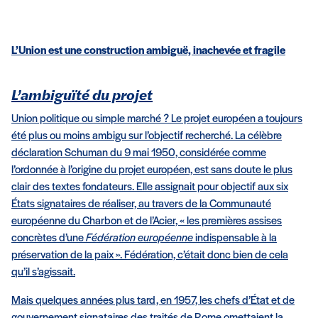
L’Union est une construction ambiguë, inachevée et fragile
L’ambiguïté du projet
Union politique ou simple marché ? Le projet européen a toujours
été plus ou moins ambigu sur l’objectif recherché. La célèbre
déclaration Schuman du 9 mai 1950, considérée comme
l’ordonnée à l’origine du projet européen, est sans doute le plus
clair des textes fondateurs. Elle assignait pour objectif aux six
États signataires de réaliser, au travers de la Communauté
européenne du Charbon et de l’Acier, « les premières assises
concrètes d’une
Fédération européenne
indispensable à la
préservation de la paix ». Fédération, c’était donc bien de cela
qu’il s’agissait.
Mais quelques années plus tard, en 1957, les chefs d’État et de
gouvernement signataires des traités de Rome omettaient la