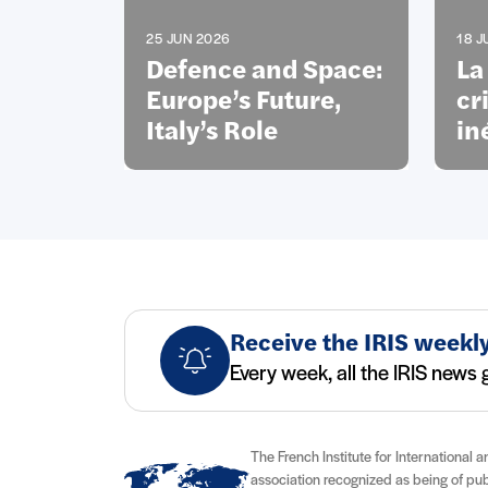
25 JUN 2026
18 J
Defence and Space:
La
Europe’s Future,
cr
Italy’s Role
in
Receive the IRIS weekly
Every week, all the IRIS news g
The French Institute for International a
association recognized as being of publi