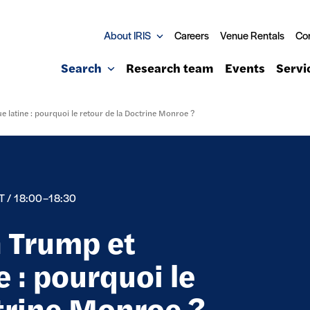
About IRIS
Careers
Venue Rentals
Co
Search
Research team
Events
Servi
e latine : pourquoi le retour de la Doctrine Monroe ?
/ 18:00–18:30
n Trump et
e : pourquoi le