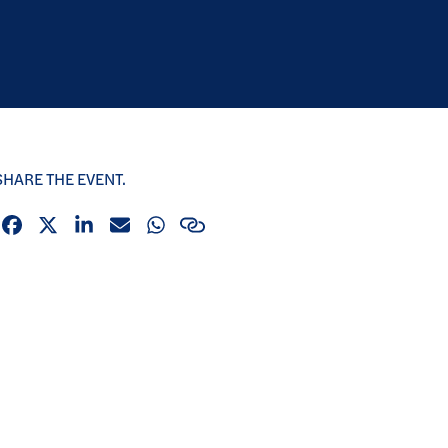
SHARE THE EVENT.
Facebook
X (Twitter)
LinkedIn
Email
Whatsapp
Link