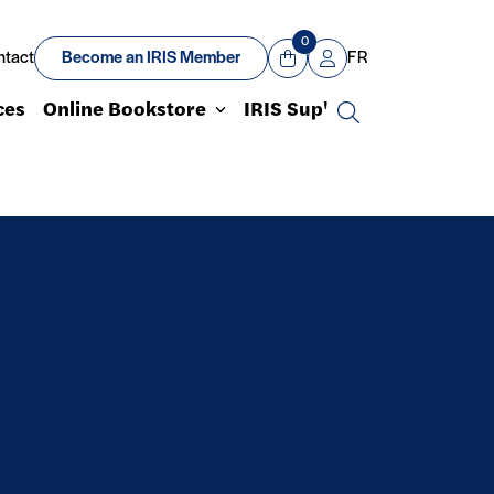
0
ntact
Become an IRIS Member
FR
View Cart
Mon compte
ces
Online Bookstore
IRIS Sup'
Search