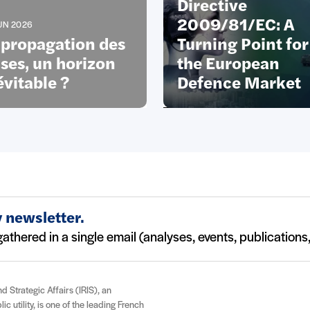
Directive
2009/81/EC: A
UN 2026
 propagation des
Turning Point for
ises, un horizon
the European
évitable ?
Defence Market
 newsletter.
athered in a single email (analyses, events, publications, 
nd Strategic Affairs (IRIS), an
c utility, is one of the leading French