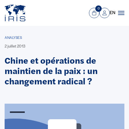
Panneau de gestion des cookies
Aller au contenu principal
0
EN
Panier
Mon compte
Men
ANALYSES
2 juillet 2013
Chine et opérations de
maintien de la paix : un
changement radical ?