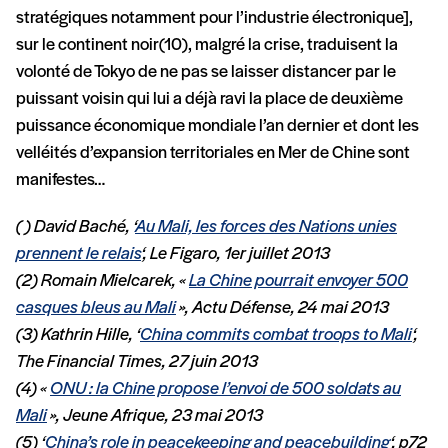
stratégiques notamment pour l’industrie électronique],
sur le continent noir(10), malgré la crise, traduisent la
volonté de Tokyo de ne pas se laisser distancer par le
puissant voisin qui lui a déjà ravi la place de deuxième
puissance économique mondiale l’an dernier et dont les
velléités d’expansion territoriales en Mer de Chine sont
manifestes…
( ) David Baché, ‘
Au Mali, les forces des Nations unies
prennent le relais
‘, Le Figaro, 1er juillet 2013
(2) Romain Mielcarek, «
La Chine pourrait envoyer 500
casques bleus au Mali
», Actu Défense, 24 mai 2013
(3) Kathrin Hille, ‘
China commits combat troops to Mali
‘,
The Financial Times, 27 juin 2013
(4) «
ONU : la Chine propose l’envoi de 500 soldats au
Mali
», Jeune Afrique, 23 mai 2013
(5) ‘
China’s role in peacekeeping and peacebuilding
‘, p72