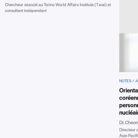
Chercheur associé au Torino World Affairs Institute (T.wai) et
consultant indépendant
NOTES / A
Orienta
coréenn
personn
nucléai
Dr. Cheo
Directeur 
Asie-Pacifi