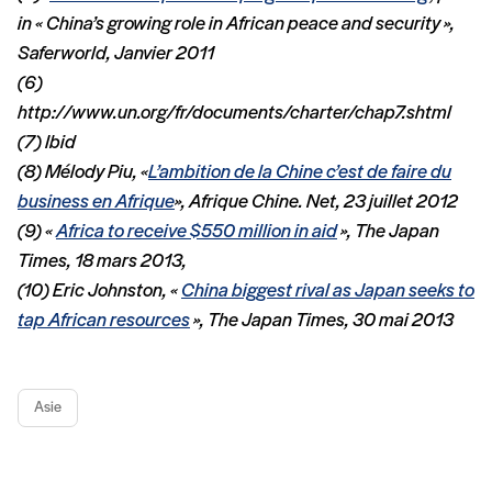
in « China’s growing role in African peace and security »,
Saferworld, Janvier 2011
(6)
http://www.un.org/fr/documents/charter/chap7.shtml
(7) Ibid
(8) Mélody Piu, «
L’ambition de la Chine c’est de faire du
business en Afrique
», Afrique Chine. Net, 23 juillet 2012
(9) «
Africa to receive $550 million in aid
», The Japan
Times, 18 mars 2013,
(10) Eric Johnston, «
China biggest rival as Japan seeks to
tap African resources
», The Japan Times, 30 mai 2013
Asie