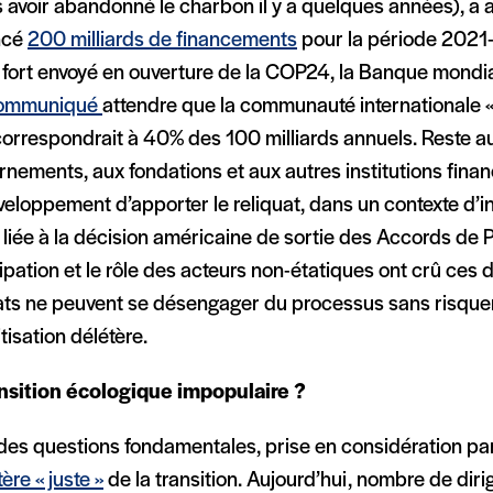
 avoir abandonné le charbon il y a quelques années), a 
ncé
200 milliards de financements
pour la période 2021-
l fort envoyé en ouverture de la COP24, la Banque mondi
ommuniqué
attendre que la communauté internationale 
correspondrait à 40% des 100 milliards annuels. Reste a
nements, aux fondations et aux autres institutions fina
eloppement d’apporter le reliquat, dans un contexte d’i
 liée à la décision américaine de sortie des Accords de Pa
ipation et le rôle des acteurs non-étatiques ont crû ces 
tats ne peuvent se désengager du processus sans risque
tisation délétère.
ansition écologique impopulaire ?
des questions fondamentales, prise en considération par
ère « juste »
de la transition. Aujourd’hui, nombre de diri