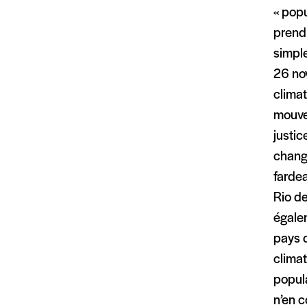
« popu
prendr
simpl
26 no
climat
mouve
justic
change
farde
Rio de
égalem
pays d
climat
popula
n’en c