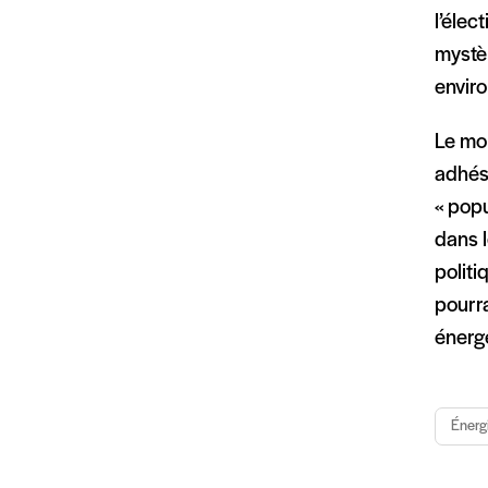
l’élec
mystè
envir
Le mo
adhési
« popu
dans l
politi
pourra
énerg
Énerg