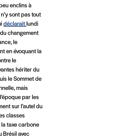
peu enclins à
n’y sont pas tout
ui
déclarait
lundi
ct du changement
ance, le
nt en évoquant la
ntre le
vantes hériter du
puis le Sommet de
nnelle, mais
 l’époque par les
ent sur l’autel du
les classes
, la taxe carbone
 Brésil avec