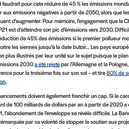
 il faudrait pour cela réduire de 45 % les émissions mondi
 aux émissions négatives à partir de 2050, alors que le
uent d’augmenter. Pour mémoire, l’engagement que la Chi
21 est d’atteindre son pic d’émissions vers 2030. Diffic
réduction de 45% des émissions si le premier pollueur m
oitre les siennes jusqu’à la date butoir… Les pays europ
n plus illustrés par leur unité sur le sujet puisque le p
missions 2030
a été rejeté
par l’Allemagne et la Pologne, 
ence pour la troisième fois sur son sol – et tire
80% de so
on
.
nancements doivent également franchir un cap. Si le car
t de 100 milliards de dollars par an à partir de 2020 a é
 l’abondement de l’enveloppe se révèle difficile. La Ba
démarquée par sa volonté de stopper le soutien aux proje