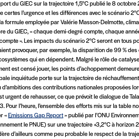
port du GIEC sur la trajectoire 1,5°C publié le 8 octobre
e certes l’urgence et les différences avec le scénario 2°
 la formule employée par Valérie Masson-Delmotte, clima
e du GIEC, « chaque demi-degré compte, chaque anné
compte ». Les impacts du scénario 2°C seront en tous po
ient provoquer, par exemple, la disparition de 99 % des
cosystèmes qui en dépendent. Malgré le rôle de catalyse
ent est censé jouer, les points d’achoppement demeur
pale inquiétude porte sur la trajectoire de réchauffeme
 d’ambitions des contributions nationales proposées lo
est urgent de rehausser, ce que prévoit le dialogue de Tal
 Pour l’heure, l’ensemble des efforts mis sur la table no
er «
Emissions Gap Report
» publié par l’ONU Environne
ennement le PNUE) sur une trajectoire +3,2°C à horizon
ère d’ailleurs comme peu probable le respect de la traje