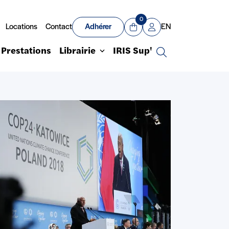
0
Locations
Contact
Adhérer
EN
Panier
Mon compte
Prestations
Librairie
IRIS Sup'
Recherche