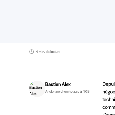
4 min. de lecture
Depui
Bastien Alex
négoci
Ancien.ne chercheur.se à l'IRIS
techni
comme