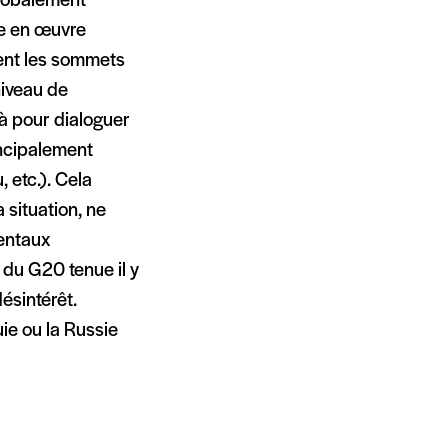
 globalement
se en œuvre
tent les sommets
niveau de
à pour dialoguer
incipalement
 etc.). Cela
a situation, ne
dentaux
 du G20 tenue il y
ésintérêt.
ie ou la Russie