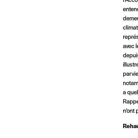
l’Acco
entend
demeu
climat
représ
avec l
depui
illust
parvie
notamm
a quel
Rappe
n’ont 
Rehau