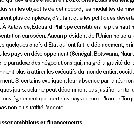
rd qui devra être effectif en 2020. Si les États s’étaient
us sur les objectifs de cet accord, les modalités de mi
rent plus complexes, d’autant que les politiques déser
. À Katowice, Édouard Philippe constituera le plus haut 
entation européen. Aucun président de l’Union ne sera l
es quelques chefs d’État qui ont fait le déplacement, pr
s les pays en développement (Sénégal, Botswana, Nauru,
re le paradoxe des négociations qui, malgré la gravité de l
nnent plus à attirer les exécutifs du monde entier, occi
ent. Si certains expliquent leur absence par la réunion
ques jours, cela ne peut décemment pas justifier un tel d
lons également que certains pays comme l’Iran, la Turqu
pas non plus ratifié l’accord.
sser ambitions et financements