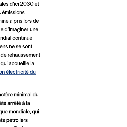
ales d’ici 2030 et
s émissions
ne a pris lors de
ile d’imaginer une
ondial continue
éens ne se sont
lan de rehaussement
qui accueille la
n électricité du
actère minimal du
té arrêté à la
nque mondiale, qui
ts pétroliers