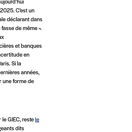
aujourd’hui
2025. C’est un
ale déclarant dans
« fasse de même ».
ux
ncières et banques
ncertitude en
ris. Si la
dernières années,
r une forme de
 le GIEC, reste
le
geants dits