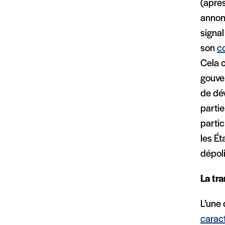
(après
anno
signa
son
c
Cela 
gouver
de dév
partie
partic
les É
dépoli
La tr
L’une 
caract