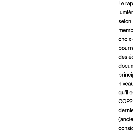
Le rap
lumièr
selon
membr
choix 
pourra
des é
docum
princi
niveau
qu’il 
COP23.
derni
(anci
consid