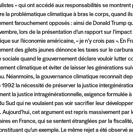
listes » qui ont accédé aux responsabilités se montrent 
e la problématique climatique à bras le corps, quand ils 
ement farouchement opposés : ainsi de Donald Trump q
vembre, lors de la présentation d’un rapport sur l’impa
ique sur l’économie américaine, « je n’y crois pas ». En Fr
ment des gilets jaunes dénonce les taxes sur le carbura
e sociale quand le gouvernement déclare vouloir lutter co
ment climatique et éviter de laisser les générations sui
au. Néanmoins, la gouvernance climatique reconnait de
 1992 la nécessité de préserver la justice intergénératio
ent la justice intragénérationnelle, exigence formulée à
u Sud qui ne voulaient pas voir sacrifier leur développem
. Aujourd’hui, cet argument est repris massivement par 
ires en France, qui se sentent étranglées par la fiscalité
onstituant qu’un exemple. Le même rejet a été observé au