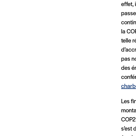
effet,
passer
contin
la COP
telle 
d’accr
pas no
des é
confér
charb
Les fi
montan
COP21,
s’est 