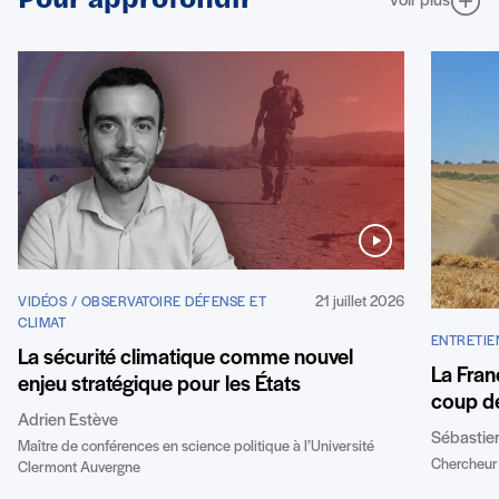
Pour approfondir
Voir plus
21 juillet 2026
VIDÉOS / OBSERVATOIRE DÉFENSE ET
CLIMAT
ENTRETIE
La sécurité climatique comme nouvel
La Fran
enjeu stratégique pour les États
coup de
Adrien Estève
Sébastie
Maître de conférences en science politique à l’Université
Chercheur 
Clermont Auvergne