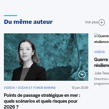
Du même auteur
Voir plus
VIDÉOS
Guerre 
résilie
Julia Tas
Directrice
programme
12 juin 2026
VIDÉOS / OCÉAN ET FONDS MARINS
Points de passage stratégique en mer :
quels scénarios et quels risques pour
2026 ?