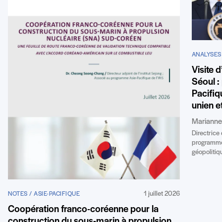
ANALYSES 
Visite 
Séoul : 
Pacifiq
unien e
Marianne
Directrice
programme 
géopolitiq
1 juillet 2026
NOTES / ASIE-PACIFIQUE
Coopération franco-coréenne pour la
construction du sous-marin à propulsion