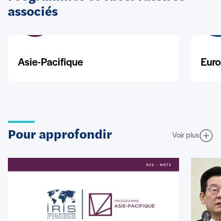
associés
Asie-Pacifique
Euro
Pour approfondir
Voir plus