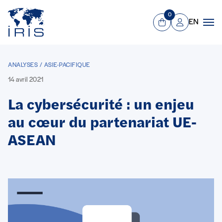
Panneau de gestion des cookies
Aller au contenu principal
0
EN
Panier
Mon compte
Men
ANALYSES / ASIE-PACIFIQUE
14 avril 2021
La cybersécurité : un enjeu
au cœur du partenariat UE-
ASEAN