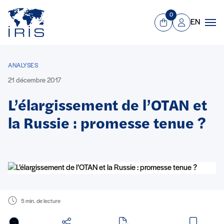
Panneau de gestion des cookies
Aller au contenu principal
0
EN
Panier
Mon compte
Men
ANALYSES
21 décembre 2017
L’élargissement de l’OTAN et
la Russie : promesse tenue ?
5 min. de lecture
en PDF