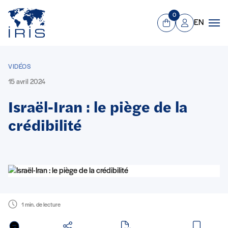
Panneau de gestion des cookies
Aller au contenu principal
0
EN
Panier
Mon compte
Men
VIDÉOS
15 avril 2024
Israël-Iran : le piège de la
crédibilité
1 min. de lecture
en PDF