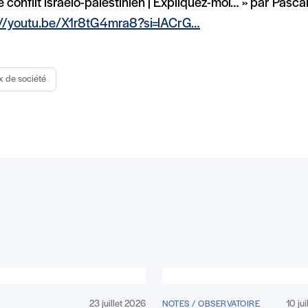
Le conflit israélo-palestinien | Expliquez-moi… » par Pasca
://youtu.be/X1r8tG4mra8?si=lACrG…
x de société
23 juillet 2026
10 ju
NOTES / OBSERVATOIRE