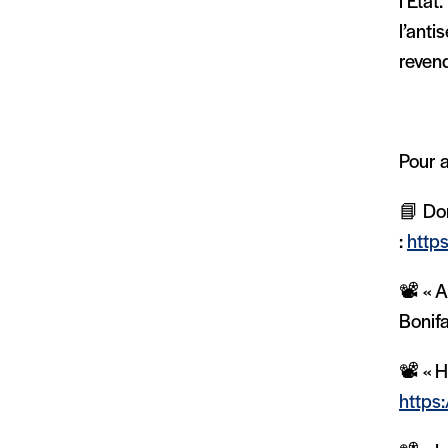
l’État
l’anti
revend
Pour al
📘 Dom
:
http
📽️ « 
Bonif
📽️ « 
https