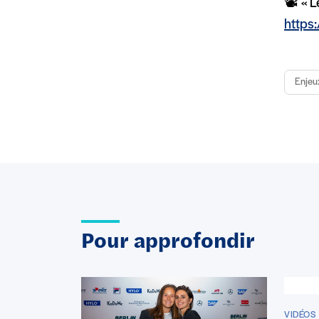
📽️ « 
https
Enjeu
Pour approfondir
VIDÉOS