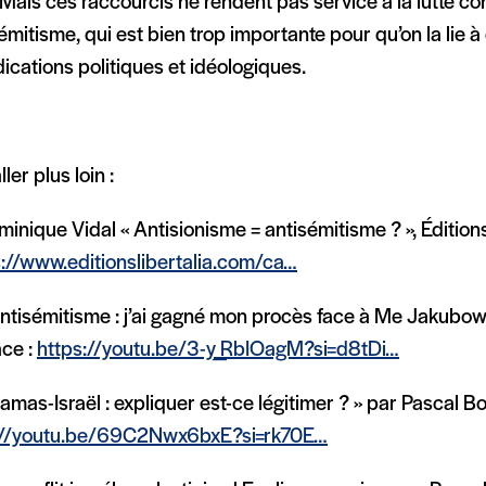
. Mais ces raccourcis ne rendent pas service à la lutte co
sémitisme, qui est bien trop importante pour qu’on la lie à 
ications politiques et idéologiques.
ler plus loin :
inique Vidal « Antisionisme = antisémitisme ? », Édition
s://www.editionslibertalia.com/ca…
Antisémitisme : j’ai gagné mon procès face à Me Jakubow
ace :
https://youtu.be/3-y_RbIOagM?si=d8tDi…
Hamas-Israël : expliquer est-ce légitimer ? » par Pascal Bo
://youtu.be/69C2Nwx6bxE?si=rk70E…