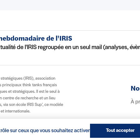
 hebdomadaire de l'IRIS
ctualité de l'IRIS regroupée en un seul mail (analyses, év
t stratégiques (IRIS), association
es principaux think tanks français
No
es et stratégiques. Il est le seul à
n centre de recherche et un lieu
À p
, via son école IRIS Sup’, ce modèle
 et internationale.
trôle sur ceux que vous souhaitez activer
Tout accepter
(nouvelle fenêtre)
Réalisation : Clair et Net.