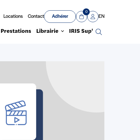
0
Locations
Contact
Adhérer
EN
Panier
Mon compte
Prestations
Librairie
IRIS Sup'
Recherche