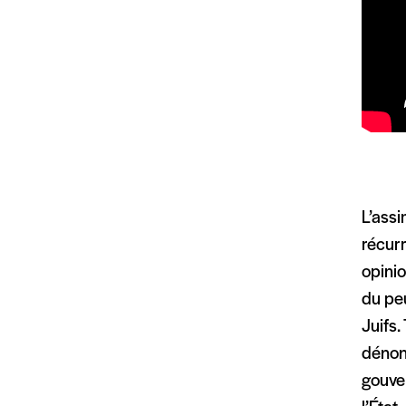
L’assi
récurr
opinio
du peu
Juifs.
dénonc
gouve