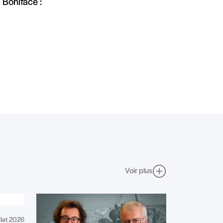
l Boniface :
Voir plus
illet 2026