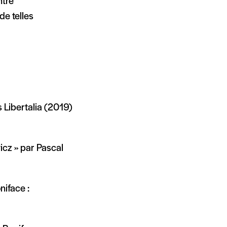
ntre
de telles
s Libertalia (2019)
icz » par Pascal
niface :