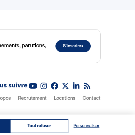
ènements, parutions,
S'inscrire
us suivre
Youtube
Instagram
Facebook
X (Twitter)
Linkedin
Flux RSS
ropos
Recrutement
Locations
Contact
Tout refuser
Personnaliser
© 2026 IRIS