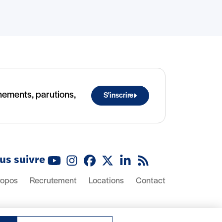
ènements, parutions,
S'inscrire
us suivre
Youtube
Instagram
Facebook
X (Twitter)
Linkedin
Flux RSS
ropos
Recrutement
Locations
Contact