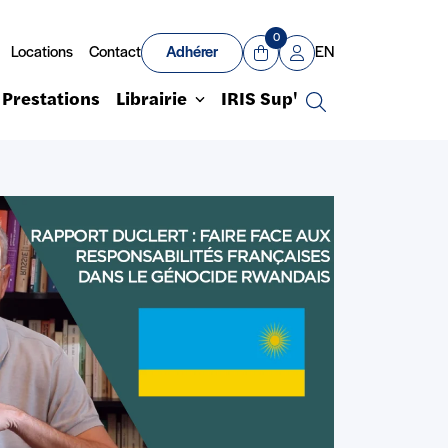
0
Locations
Contact
Adhérer
EN
Panier
Mon compte
Prestations
Librairie
IRIS Sup'
Recherche