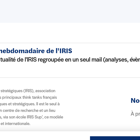
 hebdomadaire de l'IRIS
ctualité de l'IRIS regroupée en un seul mail (analyses, év
t stratégiques (IRIS), association
es principaux think tanks français
No
es et stratégiques. Il est le seul à
n centre de recherche et un lieu
À p
, via son école IRIS Sup’, ce modèle
 et internationale.