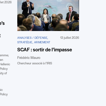
illet 2026
e’s
t
13 juillet 2026
ANALYSES / DÉFENSE,
STRATÉGIE, ARMEMENT
SCAF : sortir de l’impasse
gramme;
Frédéric Mauro
ean
Chercheur associé à l’IRIS
Hellenic
Policy
ity of
nic
Policy