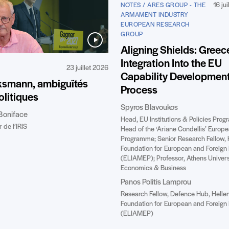
16 ju
NOTES / ARES GROUP - THE
ARMAMENT INDUSTRY
EUROPEAN RESEARCH
GROUP
Aligning Shields: Greec
Integration Into the EU
23 juillet 2026
Capability Developmen
ksmann, ambiguïtés
Process
litiques
Spyros Blavoukos
Boniface
Head, EU Institutions & Policies Pro
 de l’IRIS
Head of the ‘Ariane Condellis’ Europ
Programme; Senior Research Fellow, 
Foundation for European and Foreign 
(ELIAMEP); Professor, Athens Univers
Economics & Business
Panos Politis Lamprou
Research Fellow, Defence Hub, Helle
Foundation for European and Foreign 
(ELIAMEP)