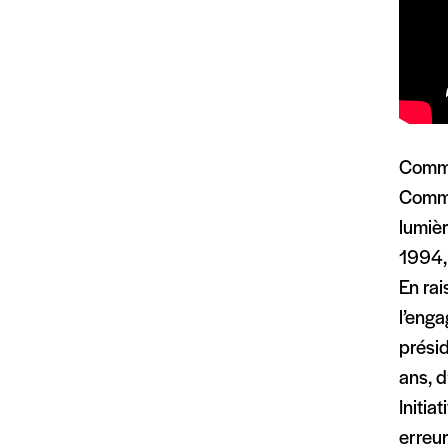
Comma
Commis
lumièr
1994, 
En rai
l’enga
présid
ans, d
Initia
erreur