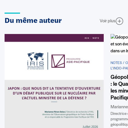
Du même auteur
Voir plus
NOTES / 
L’INDO-PA
Géopoli
: le Qua
les min
Pacifiq
Marianne
Directrice
programme 
géopolitiq