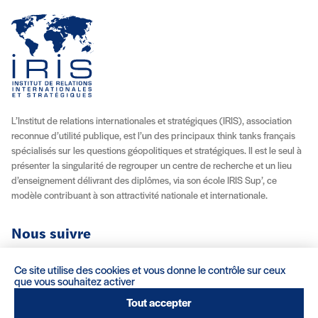
L’Institut de relations internationales et stratégiques (IRIS), association
reconnue d’utilité publique, est l’un des principaux think tanks français
spécialisés sur les questions géopolitiques et stratégiques. Il est le seul à
présenter la singularité de regrouper un centre de recherche et un lieu
d’enseignement délivrant des diplômes, via son école IRIS Sup’, ce
modèle contribuant à son attractivité nationale et internationale.
Nous suivre
Youtube
Instagram
Facebook
X (Twitter)
Linkedin
Flux RSS
Ce site utilise des cookies et vous donne le contrôle sur ceux
que vous souhaitez activer
À propos
Recrutement
Locations
Contact
Tout accepter