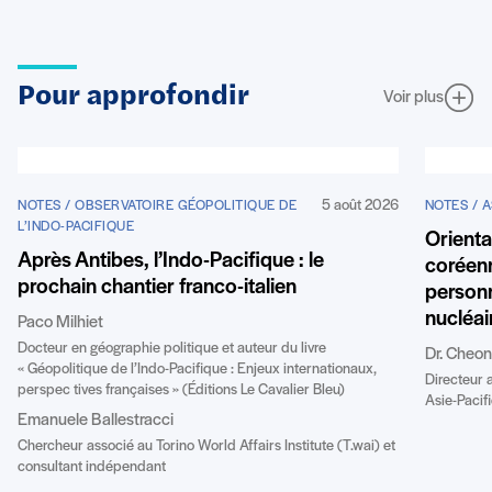
Pour approfondir
Voir plus
5 août 2026
NOTES / OBSERVATOIRE GÉOPOLITIQUE DE
NOTES / A
L’INDO-PACIFIQUE
Orienta
Après Antibes, l’Indo-Pacifique : le
coréenn
prochain chantier franco-italien
personn
nucléai
Paco Milhiet
Docteur en géographie politique et auteur du livre
Dr. Cheo
« Géopolitique de l’Indo-Pacifique : Enjeux internationaux,
Directeur 
perspec tives françaises » (Éditions Le Cavalier Bleu)
Asie-Pacifi
Emanuele Ballestracci
Chercheur associé au Torino World Affairs Institute (T.wai) et
consultant indépendant