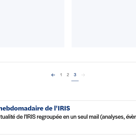
Précédent
Suivant
1
2
3
 hebdomadaire de l'IRIS
ctualité de l'IRIS regroupée en un seul mail (analyses, év