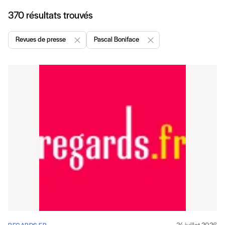
Articles
370 résultats trouvés
Revues de presse
Pascal Boniface
Enlever "Revues de presse"
Enlever "Pascal Boniface "