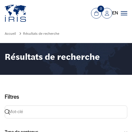
Panneau de gestion des cookies
Aller au contenu principal
0
EN
Panier
Mon compte
Men
Accueil
Résultats de recherche
Résultats de recherche
Filtres
Recherche par mot-clé