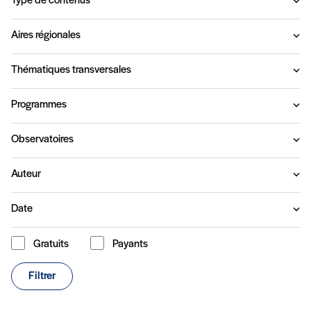
Type de contenus
Aires régionales
Thématiques transversales
Programmes
Observatoires
Auteur
Date
Gratuits
Payants
Type de contenu
Filtrer