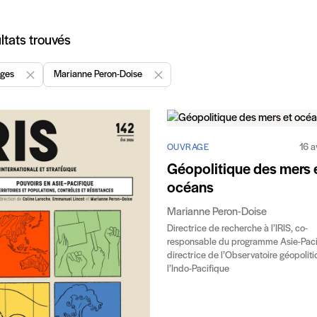
icles
ltats trouvés
ges
Marianne Peron-Doise
Enlever "Ouvrages"
Enlever "Marianne Peron-Doise "
16 a
OUVRAGE
Géopolitique des mers 
océans
Marianne Peron-Doise
Directrice de recherche à l’IRIS, co-
responsable du programme Asie-Paci
directrice de l’Observatoire géopolit
l’Indo-Pacifique