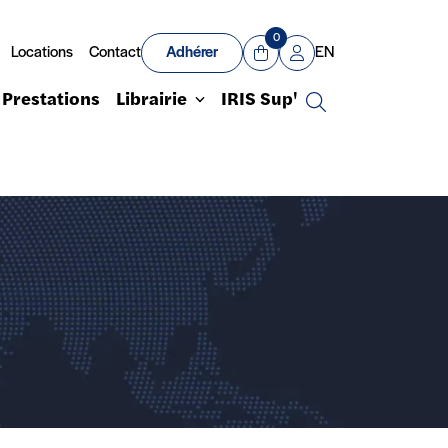
0
Locations
Contact
Adhérer
EN
Panier
Mon compte
Prestations
Librairie
IRIS Sup'
Recherche