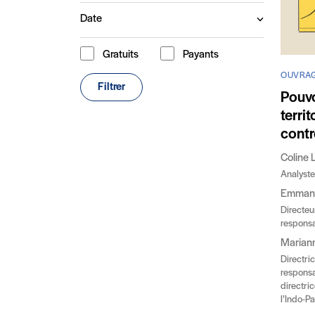
Date
Gratuits
Payants
Type de contenu
OUVRA
Filtrer
Pouvo
terri
contr
Coline 
Analyste 
Emmanu
Directeur
respons
Marian
Directric
responsa
directri
l’Indo-P