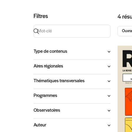
Art
Filtres
4 résu
Recherche par mot-clé
Ouvra
Type de contenus
Aires régionales
Thématiques transversales
Programmes
Observatoires
Auteur