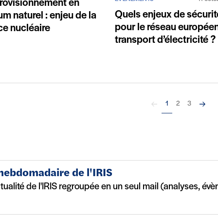
rovisionnement en
Quels enjeux de sécurit
um naturel : enjeu de la
pour le réseau europée
ce nucléaire
transport d’électricité ?
Précédent
Suivan
1
2
3
 hebdomadaire de l'IRIS
ctualité de l'IRIS regroupée en un seul mail (analyses, év