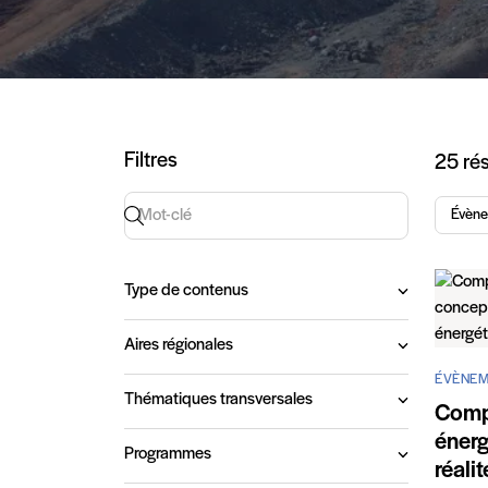
Art
Filtres
25 rés
Recherche par mot-clé
Évèn
Type de contenus
Aires régionales
ÉVÈNEM
Thématiques transversales
Compr
énerg
Programmes
réali