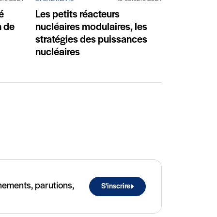
é
Les petits réacteurs
n de
nucléaires modulaires, les
stratégies des puissances
nucléaires
t
ènements, parutions,
S'inscrire