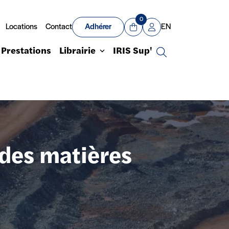
0
Locations
Contact
Adhérer
EN
Panier
Mon compte
Prestations
Librairie
IRIS Sup'
Recherche
 des matières