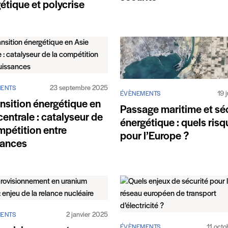
étique et polycrise
23 septembre 2025
ENTS
19 
ÉVÈNEMENTS
ansition énergétique en
Passage maritime et séc
centrale : catalyseur de
énergétique : quels ris
mpétition entre
pour l’Europe ?
sances
2 janvier 2025
ENTS
11 oct
ÉVÈNEMENTS