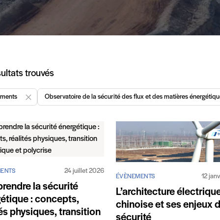
icles
ultats trouvés
ements
Observatoire de la sécurité des flux et des matières énergétiq
Enlever "Évènements"
24 juillet 2026
ENTS
12 jan
ÉVÈNEMENTS
endre la sécurité
L’architecture électriqu
étique : concepts,
chinoise et ses enjeux 
tés physiques, transition
sécurité