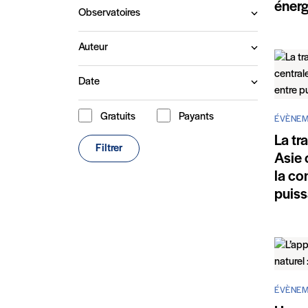
énerg
Observatoires
Auteur
Date
Gratuits
Payants
Type de contenu
ÉVÈNEM
La tr
Filtrer
Asie 
la co
puis
ÉVÈNEM