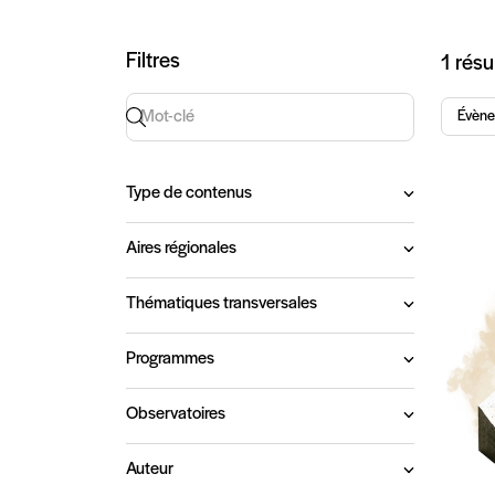
Art
Filtres
1 résu
Recherche par mot-clé
Évèn
Type de contenus
Aires régionales
Thématiques transversales
Programmes
Observatoires
Auteur