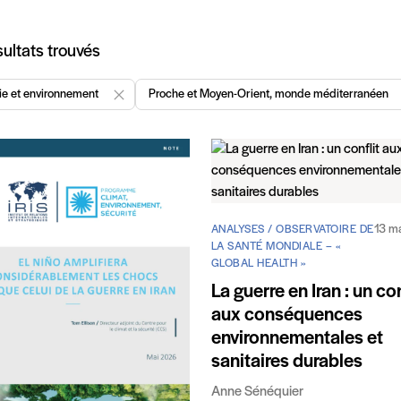
icles
ultats trouvés
ie et environnement
Proche et Moyen-Orient, monde méditerranéen
Enlever "Énergie et environnement"
13 m
ANALYSES / OBSERVATOIRE DE
LA SANTÉ MONDIALE – «
GLOBAL HEALTH »
La guerre en Iran : un con
aux conséquences
environnementales et
sanitaires durables
Anne Sénéquier