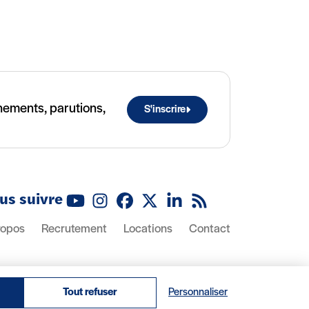
ènements, parutions,
S'inscrire
us suivre
Youtube
Instagram
Facebook
X (Twitter)
Linkedin
Flux RSS
ropos
Recrutement
Locations
Contact
Tout refuser
Personnaliser
© 2026 IRIS