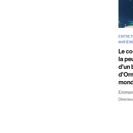
ENTRETI
MATIÈR
Le con
la pe
d’un 
d’Orm
mond
Emmanu
Directeu