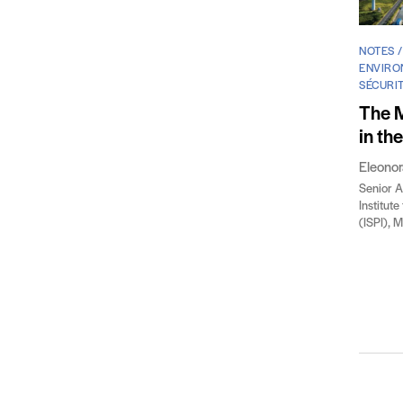
NOTES /
ENVIRO
SÉCURI
The 
in th
Eleono
Senior A
Institute
(ISPI), 