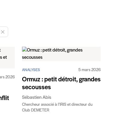
Enlever "Proche et Moyen-Orient, monde méditerranéen"
5 mars 2026
ANALYSES
ars 2026
Ormuz : petit détroit, grandes
secousses
flit
Sébastien Abis
Chercheur associé à l’IRIS et directeur du
Club DEMETER