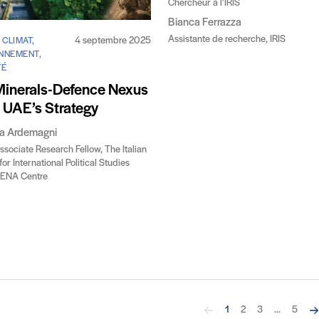
Chercheur à l’IRIS
Bianca Ferrazza
Assistante de recherche, IRIS
4 septembre 2025
 CLIMAT,
NNEMENT,
TÉ
Minerals-Defence Nexus
e UAE’s Strategy
ra Ardemagni
ssociate Research Fellow, The Italian
 for International Political Studies
MENA Centre
Précédent
Su
1
2
3
...
5