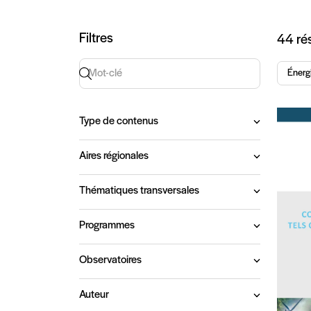
Art
Filtres
44 rés
Recherche par mot-clé
Énerg
Type de contenus
Aires régionales
Thématiques transversales
Programmes
Observatoires
Auteur