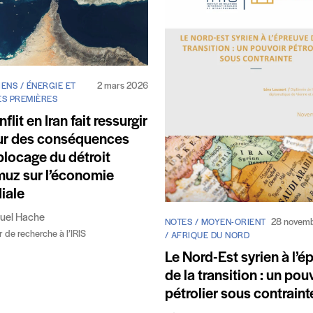
2 mars 2026
ENS / ÉNERGIE ET
ES PREMIÈRES
flit en Iran fait ressurgir
ur des conséquences
blocage du détroit
uz sur l’économie
iale
el Hache
28 novem
NOTES / MOYEN-ORIENT
r de recherche à l’IRIS
/ AFRIQUE DU NORD
Le Nord-Est syrien à l’é
de la transition : un pou
pétrolier sous contraint