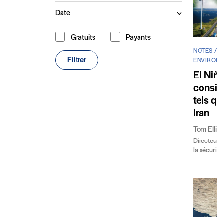
Date
Gratuits
Payants
Type de contenu
NOTES /
Filtrer
ENVIRO
El Ni
consi
tels 
Iran
Tom Ell
Directeu
la sécur