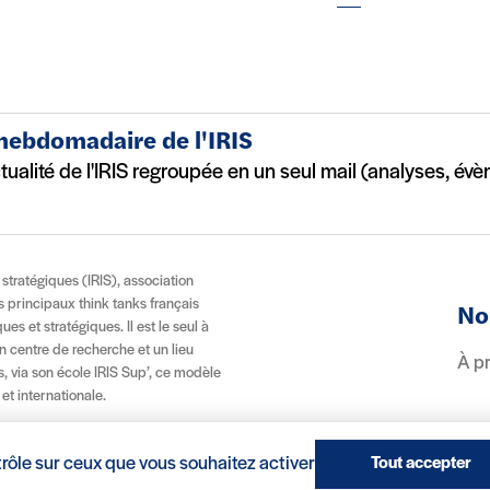
 hebdomadaire de l'IRIS
ctualité de l'IRIS regroupée en un seul mail (analyses, év
t stratégiques (IRIS), association
es principaux think tanks français
No
es et stratégiques. Il est le seul à
n centre de recherche et un lieu
À p
, via son école IRIS Sup’, ce modèle
 et internationale.
trôle sur ceux que vous souhaitez activer
Tout accepter
(nouvelle fenêtre)
Réalisation : Clair et Net.