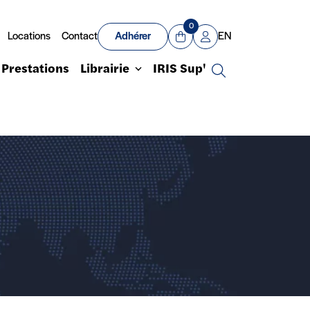
0
Locations
Contact
Adhérer
EN
Panier
Mon compte
Prestations
Librairie
IRIS Sup'
Recherche