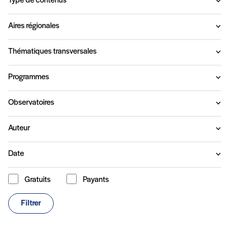
Type de contenus
Aires régionales
Thématiques transversales
Programmes
Observatoires
Auteur
Date
Gratuits
Payants
Type de contenu
Filtrer