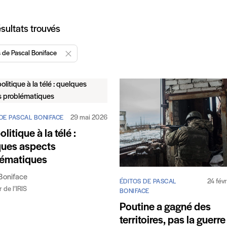
icles
sultats trouvés
s de Pascal Boniface
Enlever "Éditos de Pascal Boniface"
29 mai 2026
DE PASCAL BONIFACE
litique à la télé :
ques aspects
lématiques
Boniface
24 fév
ÉDITOS DE PASCAL
 de l’IRIS
BONIFACE
Poutine a gagné des
territoires, pas la guerre