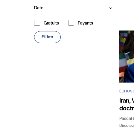
Date
Gratuits
Payants
Type de contenu
Filtrer
ÉDITOS 
Iran,
doctr
Pascal 
Directeur