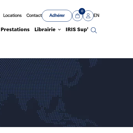
0
Locations
Contact
Adhérer
EN
Panier
Mon compte
Prestations
Librairie
IRIS Sup'
Recherche