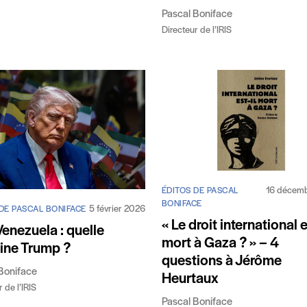
Pascal Boniface
Directeur de l’IRIS
16 décem
ÉDITOS DE PASCAL
BONIFACE
5 février 2026
DE PASCAL BONIFACE
​« Le droit international e
 Venezuela : quelle
mort à Gaza ? » – 4
ine Trump ?
questions à Jérôme
Boniface
Heurtaux
 de l’IRIS
Pascal Boniface