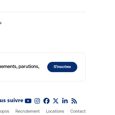
uivant
ènements, parutions,
S'inscrire
us suivre
Youtube
Instagram
Facebook
X (Twitter)
Linkedin
Flux RSS
ropos
Recrutement
Locations
Contact