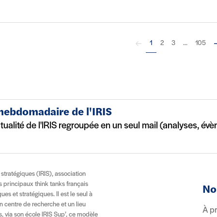
Précédent
S
1
2
3
...
105
 hebdomadaire de l'IRIS
ctualité de l'IRIS regroupée en un seul mail (analyses, év
t stratégiques (IRIS), association
es principaux think tanks français
No
es et stratégiques. Il est le seul à
n centre de recherche et un lieu
À p
, via son école IRIS Sup’, ce modèle