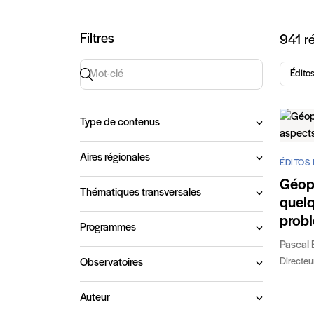
Art
Filtres
941 ré
Recherche par mot-clé
Édito
Type de contenus
Aires régionales
ÉDITOS 
Géopo
Thématiques transversales
quel
prob
Programmes
Pascal 
Directeur
Observatoires
Auteur