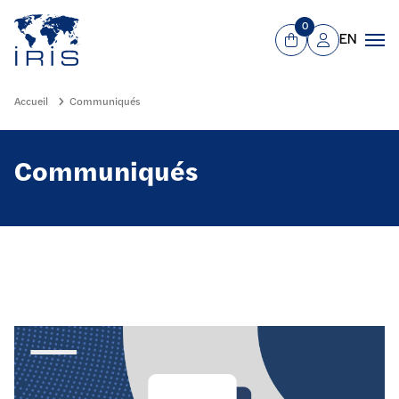
Panneau de gestion des cookies
Aller au contenu principal
0
EN
Panier
Mon compte
Men
Accueil
Communiqués
Communiqués