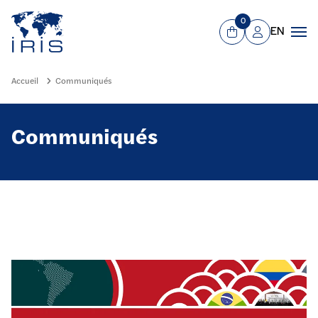
Panneau de gestion des cookies
Aller au contenu principal
0
EN
Panier
Mon compte
Men
Accueil
Communiqués
Communiqués