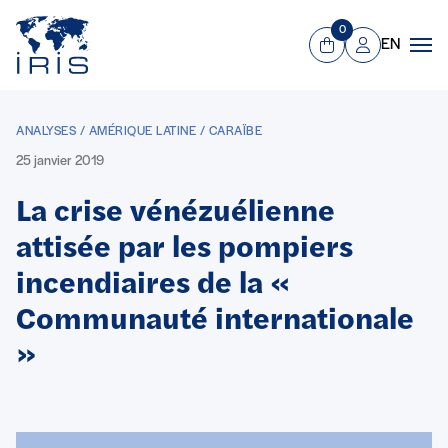
Panneau de gestion des cookies
Aller au contenu principal
0
EN
Panier
Mon compte
Men
ANALYSES / AMÉRIQUE LATINE / CARAÏBE
25 janvier 2019
La crise vénézuélienne
attisée par les pompiers
incendiaires de la «
Communauté internationale
»