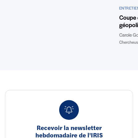
ENTRETIE
Coupe 
géopoli
Carole G
Chercheuse
Recevoir la newsletter
hebdomadaire de l'IRIS